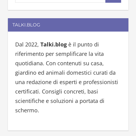
e
e
a
a
r
TALKI.BLOG
r
c
c
h
h
Dal 2022,
Talki.blog
è il punto di
f
riferimento per semplificare la vita
o
quotidiana. Con contenuti su casa,
r
giardino ed animali domestici curati da
:
una redazione di esperti e professionisti
certificati. Consigli concreti, basi
scientifiche e soluzioni a portata di
schermo.