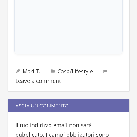
aromi
28 Luglio 2024
Mari T.
Casa/Lifestyle
credenze
Leave a comment
erbe
salvia
tisana
LASCIA UN COMMENTO
Il tuo indirizzo email non sarà
pubblicato.
I campi obbligatori sono