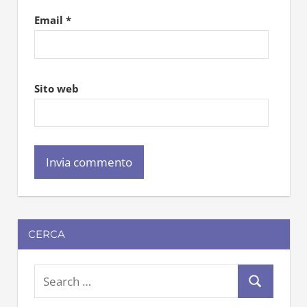
Email
*
Sito web
CERCA
S
S
e