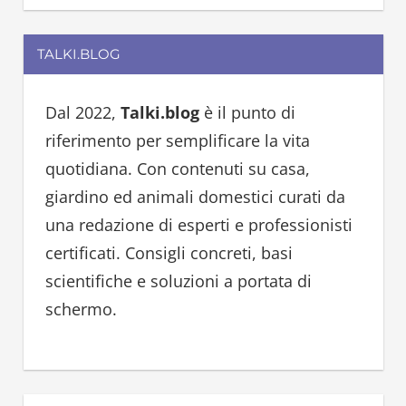
e
a
a
r
TALKI.BLOG
r
c
c
h
h
Dal 2022,
Talki.blog
è il punto di
f
riferimento per semplificare la vita
o
quotidiana. Con contenuti su casa,
r
giardino ed animali domestici curati da
:
una redazione di esperti e professionisti
certificati. Consigli concreti, basi
scientifiche e soluzioni a portata di
schermo.