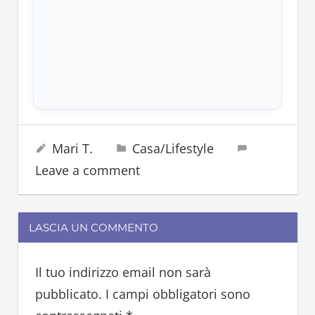
postura
29 Dicembre 2023
Mari T.
Casa/Lifestyle
schiena
Leave a comment
sedia
LASCIA UN COMMENTO
Il tuo indirizzo email non sarà
pubblicato.
I campi obbligatori sono