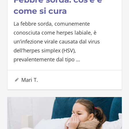
come si cura
La febbre sorda, comunemente
conosciuta come herpes labiale, è
un’infezione virale causata dal virus
dell’herpes simplex (HSV),
prevalentemente dal tipo
…
9 Giugno 2025
Mari T.