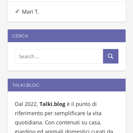
22 Giugno 2023
Mari T.
CERCA
S
S
e
e
a
a
r
TALKI.BLOG
r
c
c
h
h
Dal 2022,
Talki.blog
è il punto di
f
riferimento per semplificare la vita
o
quotidiana. Con contenuti su casa,
r
giardino ed animali domestici curati da