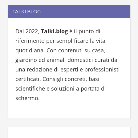
a
r
TALKI.BLOG
r
c
c
h
h
Dal 2022,
Talki.blog
è il punto di
f
riferimento per semplificare la vita
o
quotidiana. Con contenuti su casa,
r
giardino ed animali domestici curati da
:
una redazione di esperti e professionisti
certificati. Consigli concreti, basi
scientifiche e soluzioni a portata di
schermo.