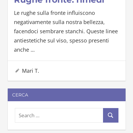
Le rughe sulla fronte influiscono
negativamente sulla nostra bellezza,
facendoci sembrare stanchi. Queste linee
antiestetiche sul viso, spesso presenti
anche
…
1 Novembre 2023
Mari T.
CERCA
S
S
e
e
a