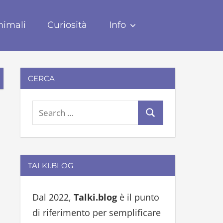
nimali
Curiosità
Info
CERCA
S
S
e
e
a
a
r
r
TALKI.BLOG
c
c
h
h
Dal 2022,
Talki.blog
è il punto
f
di riferimento per semplificare
o