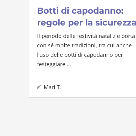
Botti di capodanno:
regole per la sicurezz
Il periodo delle festività natalizie porta
con sé molte tradizioni, tra cui anche
l’uso delle botti di capodanno per
festeggiare
…
31 Dicembre 2023
Mari T.