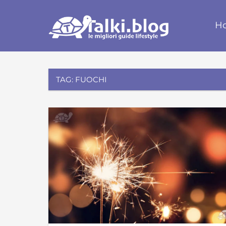
Skip
Talki.
to
H
content
TAG:
FUOCHI