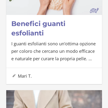
Benefici guanti
esfolianti
I guanti esfolianti sono un’ottima opzione
per coloro che cercano un modo efficace
e naturale per curare la propria pelle.
…
15 Maggio 2023
Mari T.