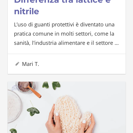
nitrile
L’uso di guanti protettivi è diventato una
pratica comune in molti settori, come la
sanità, l’industria alimentare e il settore
…
7 Giugno 2023
Mari T.