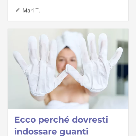
5 Dicembre 2022
Mari T.
Ecco perché dovresti
indossare guanti