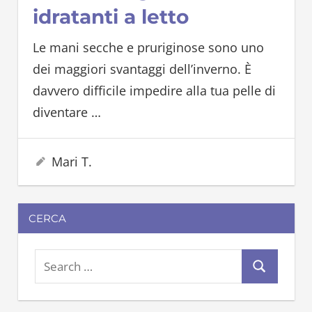
idratanti a letto
Le mani secche e pruriginose sono uno
dei maggiori svantaggi dell’inverno. È
davvero difficile impedire alla tua pelle di
diventare
…
2 Dicembre 2022
Mari T.
CERCA
S
S
e
e
a