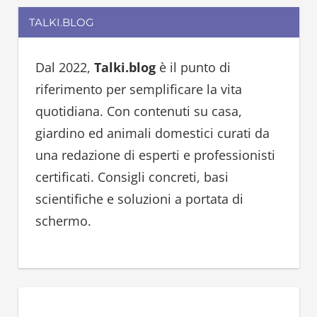
a
r
TALKI.BLOG
r
c
c
h
h
Dal 2022,
Talki.blog
è il punto di
f
riferimento per semplificare la vita
o
quotidiana. Con contenuti su casa,
r
giardino ed animali domestici curati da
:
una redazione di esperti e professionisti
certificati. Consigli concreti, basi
scientifiche e soluzioni a portata di
schermo.