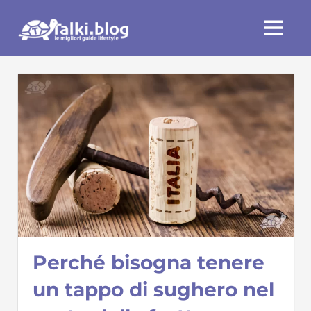
Skip
Talki.blog
to
MENU
content
Perché bisogna tenere
un tappo di sughero nel