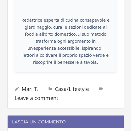
Redattrice esperta di cucina consapevole e
giardinaggio, cura le sezioni dedicate al
food e all’orto domestico. Il suo metodo
trasforma ogni argomento in
un’esperienza accessibile, ispirando i
lettori a coltivare il proprio spazio verde e
riscoprire il benessere a tavola.
conservare
2 Ottobre 2022
Mari T.
Casa/Lifestyle
frutta
Leave a comment
tappo
trucchi
LASCIA UN COMMENTO