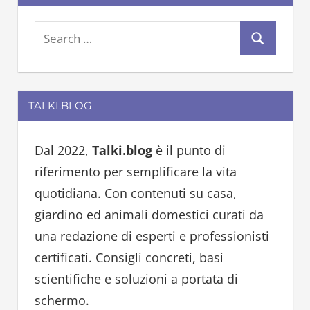
S
S
e
e
a
a
r
TALKI.BLOG
r
c
c
h
h
Dal 2022,
Talki.blog
è il punto di
f
riferimento per semplificare la vita
o
quotidiana. Con contenuti su casa,
r
giardino ed animali domestici curati da
:
una redazione di esperti e professionisti
certificati. Consigli concreti, basi
scientifiche e soluzioni a portata di
schermo.