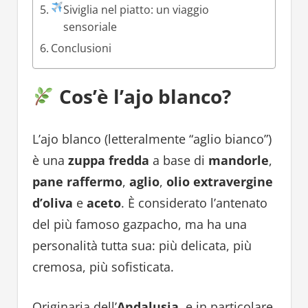
Siviglia nel piatto: un viaggio
sensoriale
Conclusioni
Cos’è l’ajo blanco?
L’ajo blanco (letteralmente “aglio bianco”)
è una
zuppa fredda
a base di
mandorle
,
pane raffermo
,
aglio
,
olio extravergine
d’oliva
e
aceto
. È considerato l’antenato
del più famoso gazpacho, ma ha una
personalità tutta sua: più delicata, più
cremosa, più sofisticata.
Originaria dell’
Andalusia
, e in particolare