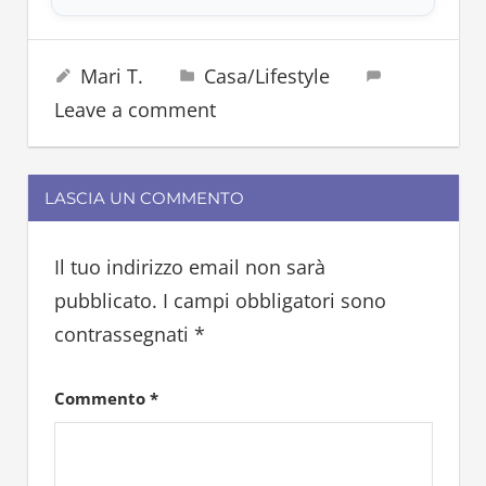
cibo
4 Agosto 2025
Mari T.
Casa/Lifestyle
spagna
Leave a comment
zuppa
LASCIA UN COMMENTO
Il tuo indirizzo email non sarà
pubblicato.
I campi obbligatori sono
contrassegnati
*
Commento
*