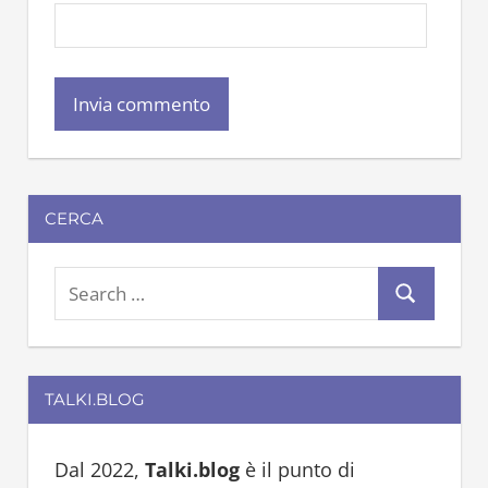
CERCA
S
S
e
e
a
a
r
TALKI.BLOG
r
c
c
h
h
Dal 2022,
Talki.blog
è il punto di
f