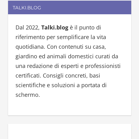
r
TALKI.BLOG
r
c
c
h
h
Dal 2022,
Talki.blog
è il punto di
f
riferimento per semplificare la vita
o
quotidiana. Con contenuti su casa,
r
giardino ed animali domestici curati da
:
una redazione di esperti e professionisti
certificati. Consigli concreti, basi
scientifiche e soluzioni a portata di
schermo.