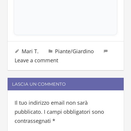
fiori
9 Marzo 2026
Mari T.
Piante/Giardino
piante
Leave a comment
LASCIA UN COMMENTO
Il tuo indirizzo email non sarà
pubblicato.
I campi obbligatori sono
contrassegnati
*