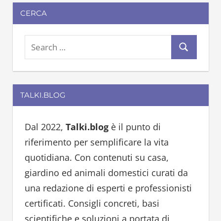
CERCA
S
S
e
e
a
a
r
TALKI.BLOG
r
c
c
h
h
Dal 2022,
Talki.blog
è il punto di
f
riferimento per semplificare la vita
o
quotidiana. Con contenuti su casa,
r
giardino ed animali domestici curati da
:
una redazione di esperti e professionisti
certificati. Consigli concreti, basi
scientifiche e soluzioni a portata di