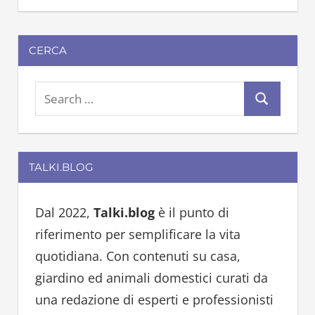
CERCA
S
S
e
e
a
a
r
TALKI.BLOG
r
c
c
h
h
Dal 2022,
Talki.blog
è il punto di
f
riferimento per semplificare la vita
o
quotidiana. Con contenuti su casa,
r
giardino ed animali domestici curati da
:
una redazione di esperti e professionisti