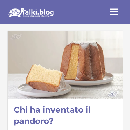
Skip
Talki.blog
to
MENU
content
Chi ha inventato il
pandoro?