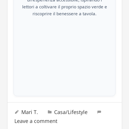
lettori a coltivare il proprio spazio verde e
riscoprire il benessere a tavola.
cibo
24 Dicembre 2023
Mari T.
Casa/Lifestyle
inverno
Leave a comment
natale