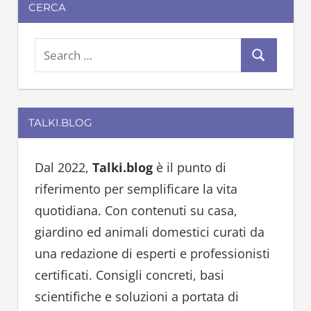
CERCA
S
S
e
e
a
a
r
TALKI.BLOG
r
c
c
h
h
Dal 2022,
Talki.blog
è il punto di
f
riferimento per semplificare la vita
o
quotidiana. Con contenuti su casa,
r
giardino ed animali domestici curati da
:
una redazione di esperti e professionisti
certificati. Consigli concreti, basi
scientifiche e soluzioni a portata di