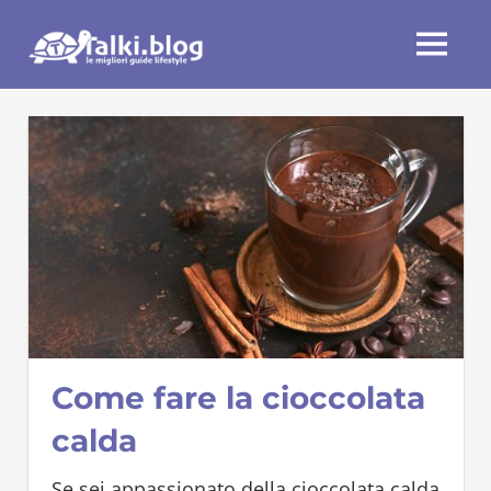
Skip
Talki.blog
to
MENU
content
Come fare la cioccolata
calda
Se sei appassionato della cioccolata calda