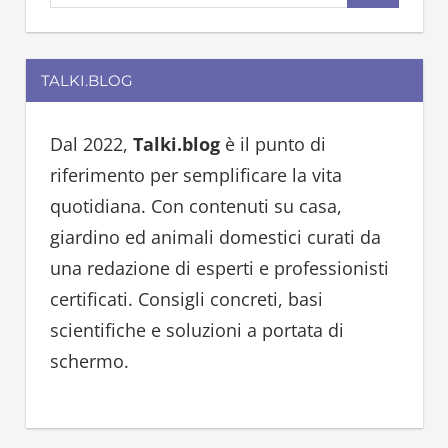
e
e
a
a
r
TALKI.BLOG
r
c
c
h
h
Dal 2022,
Talki.blog
è il punto di
f
riferimento per semplificare la vita
o
quotidiana. Con contenuti su casa,
r
giardino ed animali domestici curati da
:
una redazione di esperti e professionisti
certificati. Consigli concreti, basi
scientifiche e soluzioni a portata di
schermo.