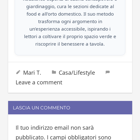
giardinaggio, cura le sezioni dedicate al
food e all’orto domestico. Il suo metodo
trasforma ogni argomento in
un’esperienza accessibile, ispirando i
lettori a coltivare il proprio spazio verde e
riscoprire il benessere a tavola.
cacao
12 Dicembre 2023
Mari T.
Casa/Lifestyle
cibo
Leave a comment
cioccolata
cioccolato
cucina
LASCIA UN COMMENTO
cucinare
Il tuo indirizzo email non sarà
pubblicato.
I campi obbligatori sono