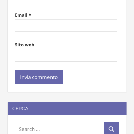
Email
*
Sito web
CERCA
S
S