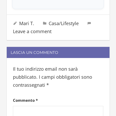
cucina
11 Luglio 2024
Mari T.
Casa/Lifestyle
cucinare
Leave a comment
forno
LASCIA UN COMMENTO
Il tuo indirizzo email non sarà
pubblicato.
I campi obbligatori sono
contrassegnati
*
Commento
*