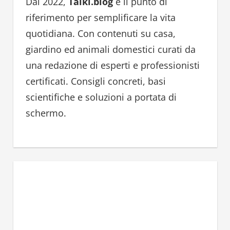
h
Dal 2022,
Talki.blog
è il punto di
f
riferimento per semplificare la vita
o
quotidiana. Con contenuti su casa,
r
giardino ed animali domestici curati da
:
una redazione di esperti e professionisti
certificati. Consigli concreti, basi
scientifiche e soluzioni a portata di
schermo.