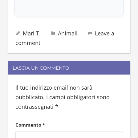
acqua
29 Maggio 2025
Mari T.
Animali
Leave a
acquario
comment
LASCIA UN COMMENTO
Il tuo indirizzo email non sarà
pubblicato.
I campi obbligatori sono
contrassegnati
*
Commento
*