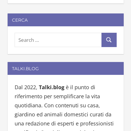
CERCA
S
S
e
e
a
a
r
TALKI.BLOG
r
c
c
h
h
Dal 2022,
Talki.blog
è il punto di
f
riferimento per semplificare la vita
o
quotidiana. Con contenuti su casa,
r
giardino ed animali domestici curati da
:
una redazione di esperti e professionisti