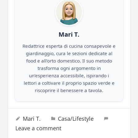
Mari T.
Redattrice esperta di cucina consapevole e
giardinaggio, cura le sezioni dedicate al
food e all’orto domestico. Il suo metodo
trasforma ogni argomento in
un’esperienza accessibile, ispirando i
lettori a coltivare il proprio spazio verde e
riscoprire il benessere a tavola.
calcio
19 Dicembre 2024
Mari T.
Casa/Lifestyle
cibo
Leave a comment