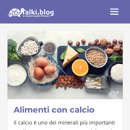
Skip
Talki.blog
to
MENU
content
Alimenti con calcio
Il calcio è uno dei minerali più importanti