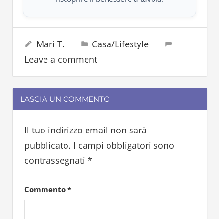
bucato
14 Ottobre 2025
Mari T.
Casa/Lifestyle
lavare
Leave a comment
lavatrice
LASCIA UN COMMENTO
Il tuo indirizzo email non sarà
pubblicato.
I campi obbligatori sono
contrassegnati
*
Commento
*