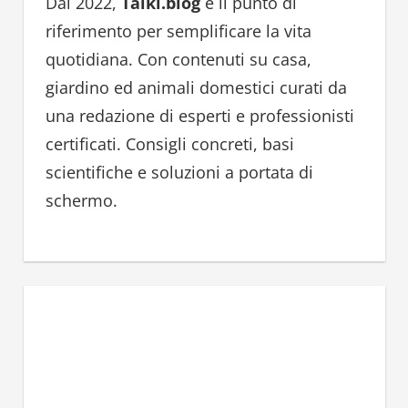
h
Dal 2022,
Talki.blog
è il punto di
f
riferimento per semplificare la vita
o
quotidiana. Con contenuti su casa,
r
giardino ed animali domestici curati da
:
una redazione di esperti e professionisti
certificati. Consigli concreti, basi
scientifiche e soluzioni a portata di
schermo.