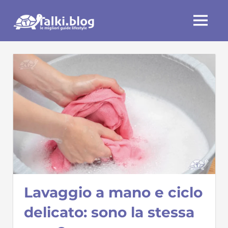
Skip
Talki.blog
to
MENU
content
Lavaggio a mano e ciclo
delicato: sono la stessa