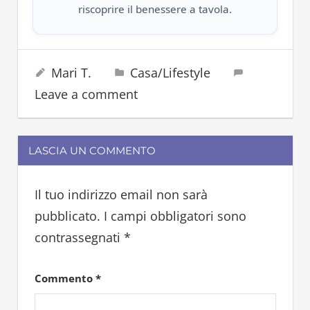
riscoprire il benessere a tavola.
cibo
14 Agosto 2024
Mari T.
Casa/Lifestyle
pesce
Leave a comment
platessa
sogliola
LASCIA UN COMMENTO
Il tuo indirizzo email non sarà
pubblicato.
I campi obbligatori sono
contrassegnati
*
Commento
*