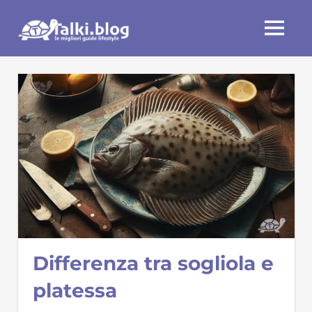
Skip
Talki.blog
to
MENU
content
Differenza tra sogliola e
platessa