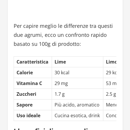
Per capire meglio le differenze tra questi
due agrumi, ecco un confronto rapido
basato su 100g di prodotto:
Caratteristica
Lime
Limone
Calorie
30 kcal
29 kcal
Vitamina C
29 mg
53 mg
Zuccheri
1.7 g
2.5 g
Sapore
Più acido, aromatico
Meno acido
Uso ideale
Cucina esotica, drink
Condimenti,