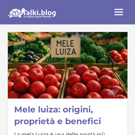
Skip
Talki.blog
to
MENU
content
Mele luiza: origini,
proprietà e benefici
La mela Luiza è una delle novità più