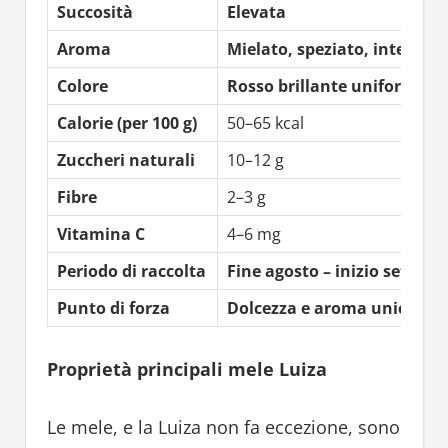
Succosità
Elevata
Aroma
Mielato, speziato, intenso
Colore
Rosso brillante uniforme
Calorie (per 100 g)
50–65 kcal
Zuccheri naturali
10–12 g
Fibre
2–3 g
Vitamina C
4–6 mg
Periodo di raccolta
Fine agosto – inizio settemb
Punto di forza
Dolcezza e aroma unici, cos
Proprietà principali mele Luiza
Le mele, e la Luiza non fa eccezione, sono