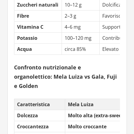
Zuccheri naturali
10–12 g
Dolcificanti n
Fibre
2–3 g
Favoriscono s
Vitamina C
4–6 mg
Supporta il s
Potassio
100–120 mg
Contribuisce a
Acqua
circa 85%
Elevato potere
Confronto nutrizionale e
organolettico: Mela Luiza vs Gala, Fuji
e Golden
Caratteristica
Mela Luiza
Dolcezza
Molto alta (extra‑sweet)
Croccantezza
Molto croccante