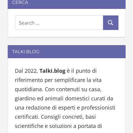
CERCA
S
S
e
e
a
a
r
TALKI.BLOG
r
c
c
h
h
Dal 2022,
Talki.blog
è il punto di
f
riferimento per semplificare la vita
o
quotidiana. Con contenuti su casa,
r
giardino ed animali domestici curati da
:
una redazione di esperti e professionisti
certificati. Consigli concreti, basi
scientifiche e soluzioni a portata di