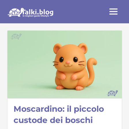
Skip
Talki.blog
to
MENU
content
Moscardino: il piccolo
custode dei boschi