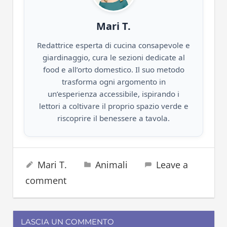
Mari T.
Redattrice esperta di cucina consapevole e
giardinaggio, cura le sezioni dedicate al
food e all’orto domestico. Il suo metodo
trasforma ogni argomento in
un’esperienza accessibile, ispirando i
lettori a coltivare il proprio spazio verde e
riscoprire il benessere a tavola.
moscardino
20 Luglio 2025
Mari T.
Animali
Leave a
roditore
comment
LASCIA UN COMMENTO