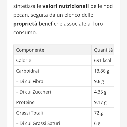
sintetizza le
valori nutrizionali
delle noci
pecan, seguita da un elenco delle
proprietà
benefiche associate al loro
consumo.
Componente
Quantità
Calorie
691 kcal
Carboidrati
13,86 g
– Di cui Fibra
9,6 g
– Di cui Zuccheri
4,35 g
Proteine
9,17 g
Grassi Totali
72 g
– Di cui Grassi Saturi
6 g