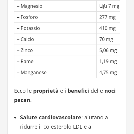
– Magnesio
Այն 7 mg
– Fosforo
277 mg
– Potassio
410 mg
– Calcio
70 mg
– Zinco
5,06 mg
– Rame
1,19 mg
– Manganese
4,75 mg
Ecco le
proprietà
e i
benefici
delle
noci
pecan
.
Salute cardiovascolare
: aiutano a
ridurre il colesterolo LDL e a