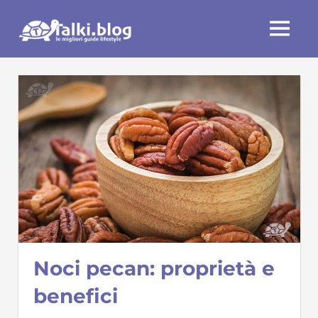
Skip
Talki.blog
to
MENU
content
Noci pecan: proprietà e
benefici