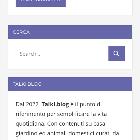
CERCA
S
S
e
e
a
a
r
TALKI.BLOG
r
c
c
h
h
Dal 2022,
Talki.blog
è il punto di
f
riferimento per semplificare la vita
o
quotidiana. Con contenuti su casa,
r
giardino ed animali domestici curati da
: