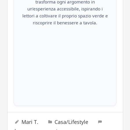
trasforma ogni argomento in
un’esperienza accessibile, ispirando i
lettori a coltivare il proprio spazio verde e
riscoprire il benessere a tavola.
cibo
12 Aprile 2025
Mari T.
Casa/Lifestyle
frutta
secca