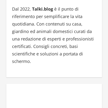
c
h
h
Dal 2022,
Talki.blog
è il punto di
f
riferimento per semplificare la vita
o
quotidiana. Con contenuti su casa,
r
giardino ed animali domestici curati da
:
una redazione di esperti e professionisti
certificati. Consigli concreti, basi
scientifiche e soluzioni a portata di
schermo.