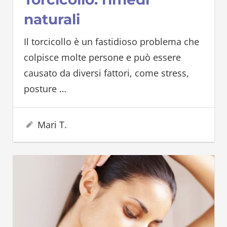
naturali
Il torcicollo è un fastidioso problema che
colpisce molte persone e può essere
causato da diversi fattori, come stress,
posture
…
3 Febbraio 2024
Mari T.