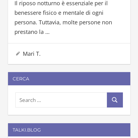
Il riposo notturno è essenziale per il
benessere fisico e mentale di ogni
persona. Tuttavia, molte persone non
prestano la
…
18 Maggio 2023
Mari T.
CERCA
S
S
e
e
a
a
r
TALKI.BLOG
r
c