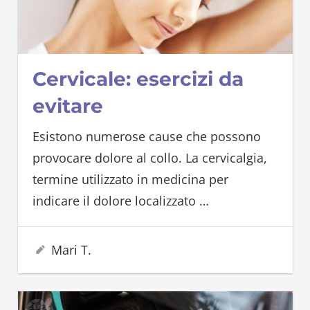
Cervicale: esercizi da
evitare
Esistono numerose cause che possono
provocare dolore al collo. La cervicalgia,
termine utilizzato in medicina per
indicare il dolore localizzato
…
30 Settembre 2023
Mari T.