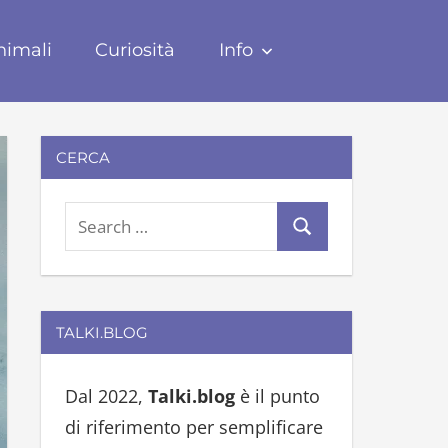
nimali
Curiosità
Info
CERCA
S
S
e
e
a
a
r
r
TALKI.BLOG
c
c
h
h
Dal 2022,
Talki.blog
è il punto
f
di riferimento per semplificare
o