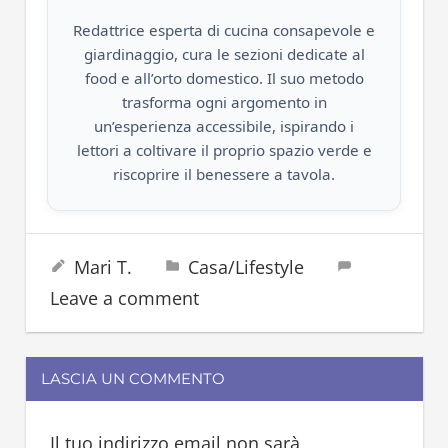
Redattrice esperta di cucina consapevole e
giardinaggio, cura le sezioni dedicate al
food e all’orto domestico. Il suo metodo
trasforma ogni argomento in
un’esperienza accessibile, ispirando i
lettori a coltivare il proprio spazio verde e
riscoprire il benessere a tavola.
ametista
27 Maggio 2025
Mari T.
Casa/Lifestyle
credenze
Leave a comment
pietre
LASCIA UN COMMENTO
Il tuo indirizzo email non sarà