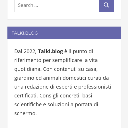
S
S
e
e
a
a
r
TALKI.BLOG
r
c
c
h
h
Dal 2022,
Talki.blog
è il punto di
f
riferimento per semplificare la vita
o
quotidiana. Con contenuti su casa,
r
giardino ed animali domestici curati da
:
una redazione di esperti e professionisti
certificati. Consigli concreti, basi
scientifiche e soluzioni a portata di
schermo.