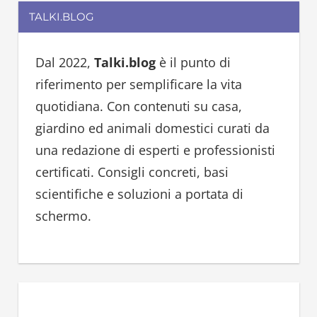
r
TALKI.BLOG
r
c
c
h
h
Dal 2022,
Talki.blog
è il punto di
f
riferimento per semplificare la vita
o
quotidiana. Con contenuti su casa,
r
giardino ed animali domestici curati da
:
una redazione di esperti e professionisti
certificati. Consigli concreti, basi
scientifiche e soluzioni a portata di
schermo.