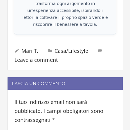
trasforma ogni argomento in
un’esperienza accessibile, ispirando i
lettori a coltivare il proprio spazio verde e
riscoprire il benessere a tavola.
agopuntura
9 Aprile 2026
Mari T.
Casa/Lifestyle
Leave a comment
LASCIA UN COMMENTO
Il tuo indirizzo email non sarà
pubblicato.
I campi obbligatori sono
contrassegnati
*