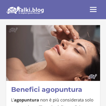
Skip
Talki.blog
to
MENU
content
Benefici agopuntura
L’
agopuntura
non è più considerata solo