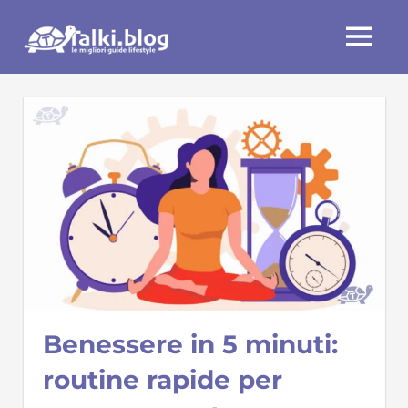
Skip
Talki.blog
to
MENU
content
Benessere in 5 minuti:
routine rapide per