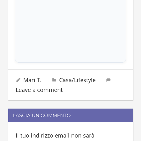
integratore
14 Marzo 2026
Mari T.
Casa/Lifestyle
integratori
Leave a comment
LASCIA UN COMMENTO
Il tuo indirizzo email non sarà