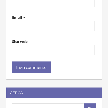
Email
*
Sito web
CERCA
S