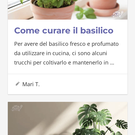
Come curare il basilico
Per avere del basilico fresco e profumato
da utilizzare in cucina, ci sono alcuni
trucchi per coltivarlo e mantenerlo in
…
17 Agosto 2023
Mari T.