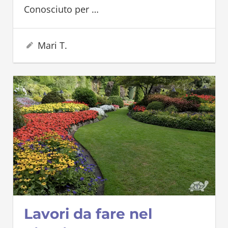
Conosciuto per
…
7 Settembre 2023
Mari T.
Lavori da fare nel