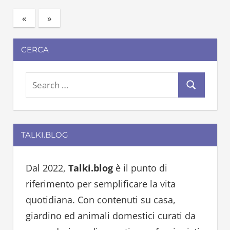
«
Previous
Next
»
Paginazione
Posts
Posts
degli
CERCA
articoli
S
S
e
e
a
a
r
TALKI.BLOG
r
c
c
h
h
Dal 2022,
Talki.blog
è il punto di
f
riferimento per semplificare la vita
o
quotidiana. Con contenuti su casa,
r
giardino ed animali domestici curati da
: