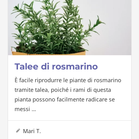
Talee di rosmarino
È facile riprodurre le piante di rosmarino
tramite talea, poiché i rami di questa
pianta possono facilmente radicare se
messi
…
9 Settembre 2023
Mari T.