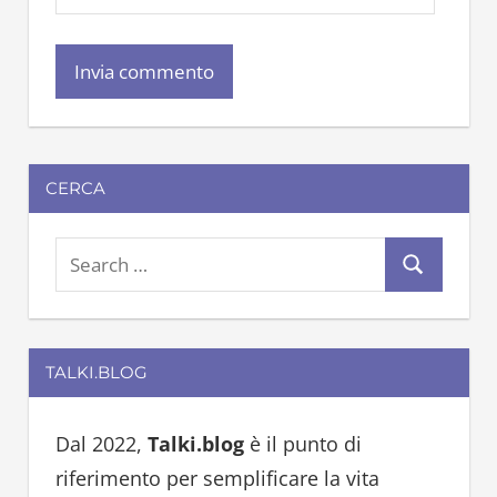
CERCA
S
S
e
e
a
a
r
TALKI.BLOG
r
c
c
h
h
Dal 2022,
Talki.blog
è il punto di
f
riferimento per semplificare la vita
o