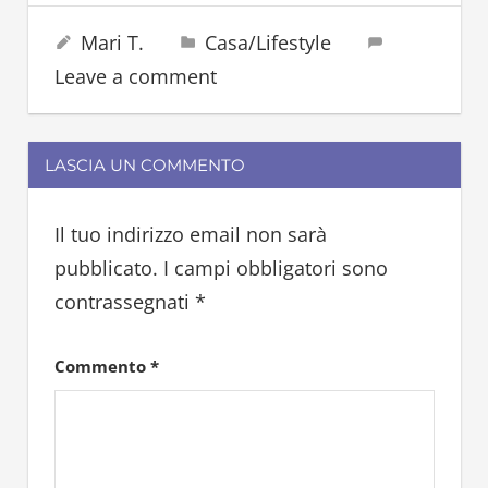
cibo
31 Luglio 2025
Mari T.
Casa/Lifestyle
cucina
Leave a comment
cucinare
dieta
vapore
LASCIA UN COMMENTO
Il tuo indirizzo email non sarà
pubblicato.
I campi obbligatori sono
contrassegnati
*
Commento
*