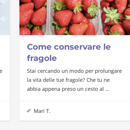
Come conservare le
fragole
e
Stai cercando un modo per prolungare
la vita delle tue fragole? Che tu ne
abbia appena preso un cesto al
…
5 Febbraio 2023
Mari T.