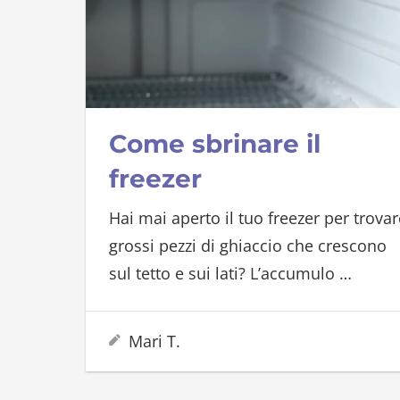
Come sbrinare il
freezer
Hai mai aperto il tuo freezer per trovar
grossi pezzi di ghiaccio che crescono
sul tetto e sui lati? L’accumulo
…
7 Febbraio 2023
Mari T.