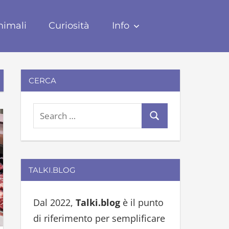
nimali
Curiosità
Info
CERCA
S
S
e
e
a
a
r
r
TALKI.BLOG
c
c
h
h
Dal 2022,
Talki.blog
è il punto
f
di riferimento per semplificare
o